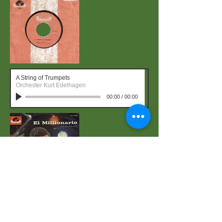
A String of Trumpets
Orchester Kurt Edelhagen
00:00
/
00:00
Die oben abgebildete Schallplatte stammt
aus dem Privatbesitz der Bemusterung von
Carlo Wolff.
Die nebenstehend abgebildete war die