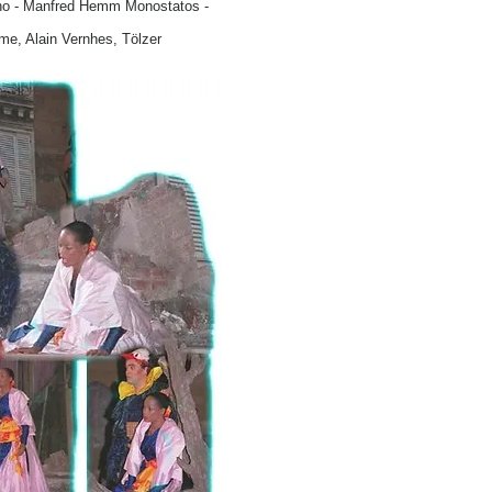
eno - Manfred Hemm Monostatos -
me, Alain Vernhes, Tölzer