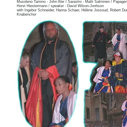
Musoleno Tamino - John Aler / Sarastro - Matti Salminen / Papag
Horst Hiestermann / speaker - David Wilson-Jonhson
with Ingebor Schneider, Hanna Schaer, Hélène Jossoud, Robert Du
Knabenchor