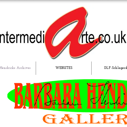
Hendricks Archives
WEBSITES
DLF-Schlager