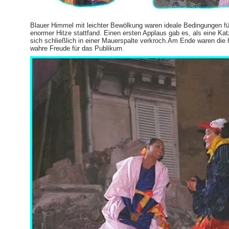
Blauer Himmel mit leichter Bewölkung waren ideale Bedingungen für 
enormer Hitze stattfand. Einen ersten Applaus gab es, als eine Ka
sich schließlich in einer Mauerspalte verkroch.Am Ende waren die
wahre Freude für das Publikum.