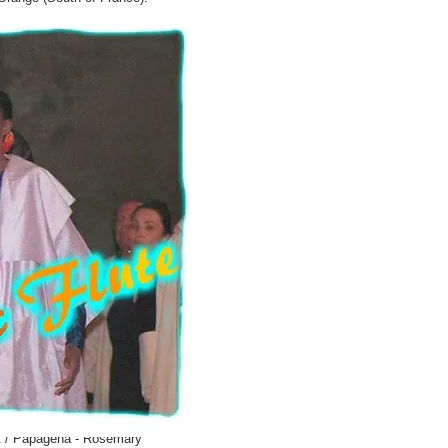
at / Papagena - Rosemary