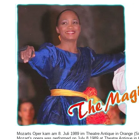
Mozarts Oper kam am 8. Juli 1989 im Theatre Antique in Orange (Sü
Mozart's opera was performed on July 8 1989 at Theatre Antique in 