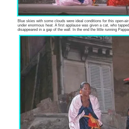
Blue skies with some clouds were ideal conditions for this open-ai
under enormous heat. A first applause was given a cat, who tapped 
disappeared in a gap of the wall. In the end the little running Pappa