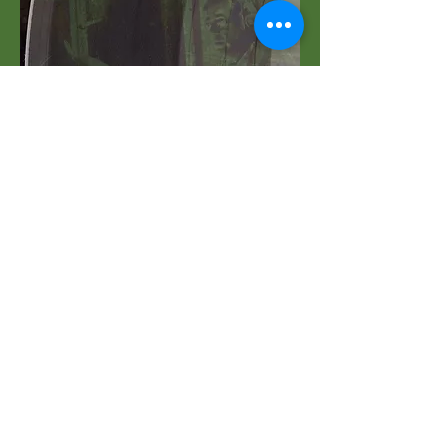
Galerie -
SchlagerdeRBY
AKTUELLER
PLATTENTELLER
17 Carl-Ludwig Wolff - WDR-Postkarte
<