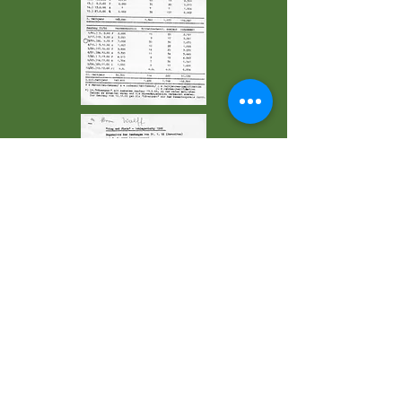
Sendeprotokolle 1966
<
>