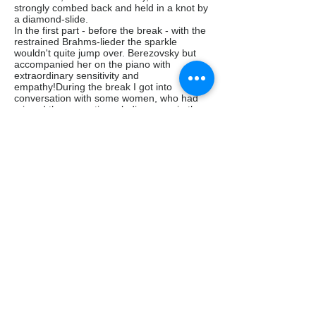
strongly combed back and held in a knot by
a diamond-slide.
In the first part - before the break - with the
restrained Brahms-lieder the sparkle
wouldn't quite jump over. Berezovsky but
accompanied her on the piano with
extraordinary sensitivity and
empathy!During the break I got into
conversation with some women, who had
missed the romantic melodiousness in the
Brahms-lieder with Barbara. I outed myself
naturally as a fan. So one of the women
offered me her seat in the 2. row, from
where I had free and close view to Barbara
in the second half.
Now the lieder became more dramatically
and Barbara was convincingly in her
element. Her lively mimic and continuously
appearing roguish expression were just
charming.
Fauré naturally had the advantage that me
(and others) did not even try to understand
the lyrics - and to be irritated by Barbara's
diction - but to just give away and relax to
the beauty of the music.
The Strauss-lieder I knew very well from her
cd, and of course well-known repertory one