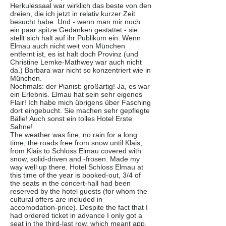
Herkulessaal war wirklich das beste von den
dreien, die ich jetzt in relativ kurzer Zeit
besucht habe. Und - wenn man mir noch
ein paar spitze Gedanken gestattet - sie
stellt sich halt auf ihr Publikum ein. Wenn
Elmau auch nicht weit von München
entfernt ist, es ist halt doch Provinz (und
Christine Lemke-Mathwey war auch nicht
da.) Barbara war nicht so konzentriert wie in
München.
Nochmals: der Pianist: großartig! Ja, es war
ein Erlebnis. Elmau hat sein sehr eigenes
Flair! Ich habe mich übrigens über Fasching
dort eingebucht. Sie machen sehr gepflegte
Bälle! Auch sonst ein tolles Hotel Erste
Sahne!
The weather was fine, no rain for a long
time, the roads free from snow until Klais,
from Klais to Schloss Elmau covered with
snow, solid-driven and -frosen. Made my
way well up there. Hotel Schloss Elmau at
this time of the year is booked-out, 3/4 of
the seats in the concert-hall had been
reserved by the hotel guests (for whom the
cultural offers are included in
accomodation-price). Despite the fact that I
had ordered ticket in advance I only got a
seat in the third-last row, which meant app.