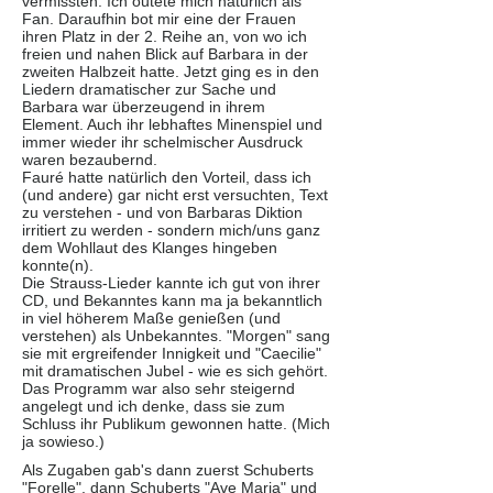
vermissten. Ich outete mich natürlich als
Fan. Daraufhin bot mir eine der Frauen
ihren Platz in der 2. Reihe an, von wo ich
freien und nahen Blick auf Barbara in der
zweiten Halbzeit hatte. Jetzt ging es in den
Liedern dramatischer zur Sache und
Barbara war überzeugend in ihrem
Element. Auch ihr lebhaftes Minenspiel und
immer wieder ihr schelmischer Ausdruck
waren bezaubernd.
Fauré hatte natürlich den Vorteil, dass ich
(und andere) gar nicht erst versuchten, Text
zu verstehen - und von Barbaras Diktion
irritiert zu werden - sondern mich/uns ganz
dem Wohllaut des Klanges hingeben
konnte(n).
Die Strauss-Lieder kannte ich gut von ihrer
CD, und Bekanntes kann ma ja bekanntlich
in viel höherem Maße genießen (und
verstehen) als Unbekanntes. "Morgen" sang
sie mit ergreifender Innigkeit und "Caecilie"
mit dramatischen Jubel - wie es sich gehört.
Das Programm war also sehr steigernd
angelegt und ich denke, dass sie zum
Schluss ihr Publikum gewonnen hatte. (Mich
ja sowieso.)
Als Zugaben gab's dann zuerst Schuberts
"Forelle", dann Schuberts "Ave Maria" und