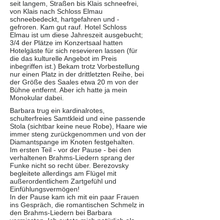
seit langem, Straßen bis Klais schneefrei,
von Klais nach Schloss Elmau
schneebedeckt, hartgefahren und -
gefroren. Kam gut rauf. Hotel Schloss
Elmau ist um diese Jahreszeit ausgebucht;
3/4 der Plätze im Konzertsaal hatten
Hotelgäste für sich resevieren lassen (für
die das kulturelle Angebot im Preis
inbegriffen ist.) Bekam trotz Vorbestellung
nur einen Platz in der drittletzten Reihe, bei
der Größe des Saales etwa 20 m von der
Bühne entfernt. Aber ich hatte ja mein
Monokular dabei.
Barbara trug ein kardinalrotes,
schulterfreies Samtkleid und eine passende
Stola (sichtbar keine neue Robe), Haare wie
immer steng zurückgenommen und von der
Diamantspange im Knoten festgehalten.
Im ersten Teil - vor der Pause - bei den
verhaltenen Brahms-Liedern sprang der
Funke nicht so recht über. Berezovsky
begleitete allerdings am Flügel mit
außerordentlichem Zartgefühl und
Einfühlungsvermögen!
In der Pause kam ich mit ein paar Frauen
ins Gespräch, die romantischen Schmelz in
den Brahms-Liedern bei Barbara