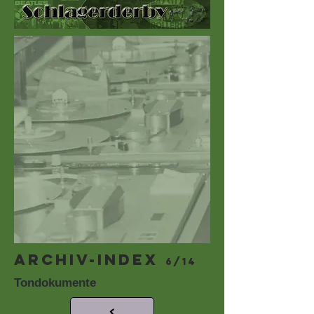
ARCHIV-INDEX
6/14
Tondokumente
<