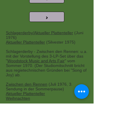
>
Schlagerderby/Aktueller Plattenteller
(Juni
1976)
Aktueller Plattenteller
(Silvester 1975)
Schlagerderby - Zwischen den Rennen: u.a.
mit der Vorstellung des 3-LP-Set über das
"
Woodstock Music and Arts Fair
" vom
Sommer 1970. (Der Studiomitschnitt bricht
aus regietechnischen Gründen bei "Song of
Joy) ab.
Zwischen den Rennen
(Juli 1976, 3.
Sendung in der Sommerpause)
Aktueller Plattenteller
Weihnachten